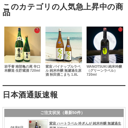
岩手誉 南部亀の尾 辛口
紫宙 パイナップルラベ
WANOTSUKI 純米吟醸
本醸造 生貯蔵酒 720ml
ル 純米吟醸 無濾過生原
（グリーンラベル）
酒 秋田酒こまち 1.8L
720ml