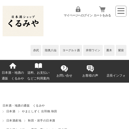
マイページへログイン
カートをみる
赤武
陸奥八仙
ヨーグルト酒
井筒ワイン
雁木
紫宙
日本酒・地酒の
送料、お支払い
お問い合せ
お客様の声
店長インフォ
通販 くるみや
などご利用案内
日本酒・地酒の通販 くるみや
日本酒
やまとしずく 出羽鶴 秋田
日本酒産地
秋田・岩手の日本酒