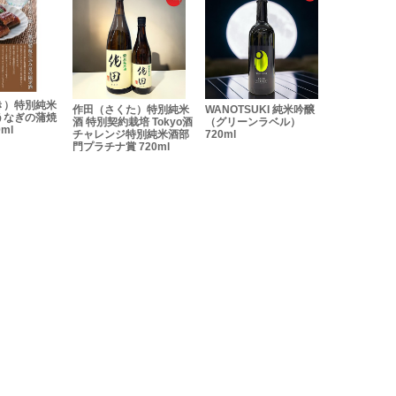
た）特別純米
WANOTSUKI 純米吟醸
刈穂 Horizon Blue ホラ
紫宙 パイ
培 Tokyo酒
（グリーンラベル）
イゾンブルー 純米吟醸
純米吟醸 無
特別純米酒部
720ml
720ml
田酒こまち 7
720ml