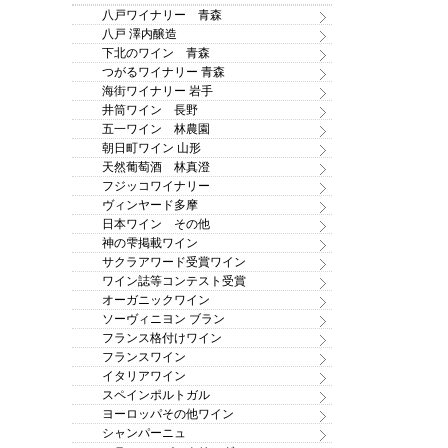
八戸ワイナリー 青森
八戸 澤内醸造
下北のワイン 青森
つがるワイナリー 青森
海街ワイナリー 岩手
井筒ワイン 長野
五一ワイン 林農園
朝日町ワイン 山形
天然葡萄酒 林真澄
フジッコワイナリー
ヴィンヤード多摩
日本ワイン その他
神の雫掲載ワイン
サクラアワード受賞ワイン
ワイン誌等コンテスト受賞
オーガニックワイン
ソーヴィニヨン ブラン
フランス格付けワイン
フランスワイン
イタリアワイン
スペインポルトガル
ヨーロッパその他ワイン
シャンパーニュ