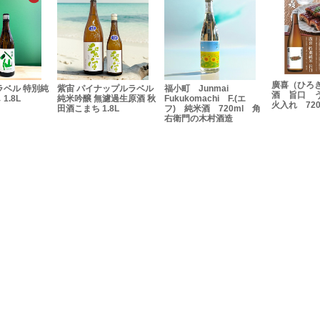
廣喜（ひろき）特別純米
ップルラベル
福小町 Junmai
作田（さく
酒 旨口 うなぎの蒲焼
濾過生原酒 秋
Fukukomachi F.(エ
酒 特別契約栽
火入れ 720ml
8L
フ) 純米酒 720ml 角
チャレンジ
右衛門の木村酒造
門プラチナ賞 