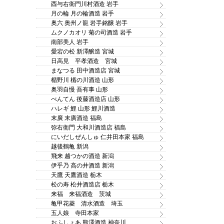
酉与右衛門川村酒造 岩手
月の輪 月の輪酒造 岩手
奥六 奥州ノ龍 岩手銘醸 岩手
ムクノカオリ 菊の司酒造 岩手
南部美人 岩手
愛宕の松 新澤醸造 宮城
日高見 平孝酒造 宮城
まなつる 田中酒造店 宮城
楯野川 楯の川酒造 山形
奥羽自慢 吾有事 山形
べんてん 後藤酒造店 山形
ハレギ 鯉 山形 鯉川酒造
末廣 末廣酒造 福島
弥右衛門 大和川酒造店 福島
にいだしぜんしゅ 仁井田本家 福島
越後鶴亀 新潟
飛来 越つかの酒造 新潟
伊乎乃 高の井酒造 新潟
天鷹 天鷹酒造 栃木
松の寿 松井酒造店 栃木
来福 来福酒造 茨城
亀甲花菱 清水酒造 埼玉
五人娘 寺田本家
おふしょあ 熊澤酒造 神奈川