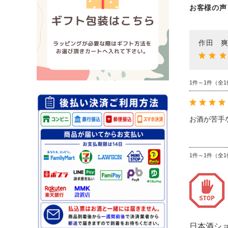
お客様の声
作田 爽
1件～1件（全1
お酒が苦手
1件～1件（全1
日本酒シ