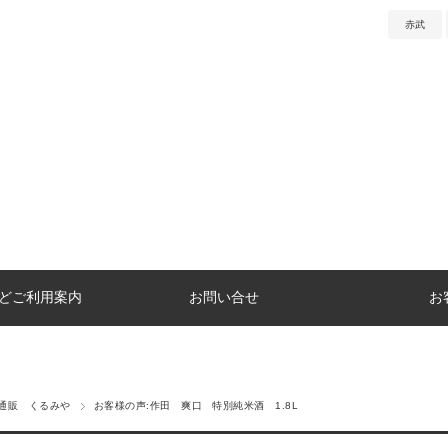
赤武
どご利用案内
お問い合せ
お
通販 くるみや
お客様の声:作田 爽口 特別純米酒 1.8L