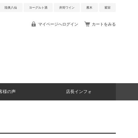
陸奥八仙
ヨーグルト酒
井筒ワイン
雁木
紫宙
マイページへログイン
カートをみる
客様の声
店長インフォ