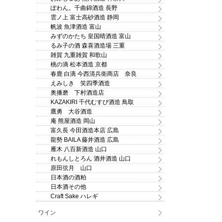
ぽわん。千曲錦酒造 長野
雲ノ上 富士高砂酒造 静岡
帆波 魚津酒造 富山
みずのかたち 皇国晴酒造 富山
るみ子の酒 森喜酒造場 三重
雑賀 九重雑賀 和歌山
桃の滴 松本酒造 京都
春鹿 白滴 今西清兵衛商店 奈良
えみしき 笑四季酒造
奥播磨 下村酒造店
KAZAKIRI 千代むすび酒造 鳥取
鷹勇 大谷酒造
庵 熊屋酒造 岡山
富久長 今田酒造本店 広島
龍勢 BAILA 藤井酒造 広島
雁木 八百新酒造 山口
れもんしとろん 酒井酒造 山口
原田弦月 山口
日本酒の酒粕
日本酒その他
Craft Sake ハレギ
ワイン