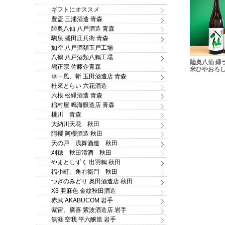
ギフトにオススメ
豊盃 三浦酒造 青森
陸奥八仙 八戸酒造 青森
駒泉 盛田庄兵衛 青森
如空 八戸酒類五戸工場
八鶴 八戸酒類八鶴工場
亀の尾 辛口本
賞味期限2026/07/31 蔵
陸奥八仙 緑ラベル 特別純
紫宙 パイナ
鳩正宗 佐藤企青森
720ml
王高原 超濃厚ヨーグルト
米ひやおろし 1.8L
純米吟醸 無
酒 1.8L ※危険なお酒です
田酒こまち 1.
華一風、斬 玉田酒造店 青森
ので、ギフトでのご注文
杜來とらい 六花酒造
はお断り致します！
六根 松緑酒造 青森
稲村屋 鳴海醸造店 青森
桃川 青森
大納川天花 秋田
阿櫻 阿櫻酒造 秋田
天の戸 浅舞酒造 秋田
刈穂 秋田清酒 秋田
やまとしずく 出羽鶴 秋田
福小町、角右衛門 秋田
つぎのみどり 奥田酒造店 秋田
X3 亜麻色 金紋秋田酒造
赤武 AKABUCOM 岩手
紫宙、廣喜 紫波酒造店 岩手
無涯 空我 平六醸造 岩手