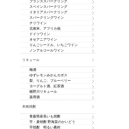
フランススパークリング
スペインスパークリング
イタリアスパークリング
スパークリングワイン
チリワイン
北南米、アフリカ他
ドイツワイン
オセアニアワイン
りんごシードル、いちごワイン
ノンアルコールワイン
リキュール
梅酒
ゆずレモンみかんカボス
梨、りんご、ブルーベリー
ヨーグルト酒、紅茶酒
楯野川リキュール
薬用酒
本格焼酎
青森県産長いも焼酎
芋・麦焼酎 野海棠のかいどう
芋焼酎 明るい農村