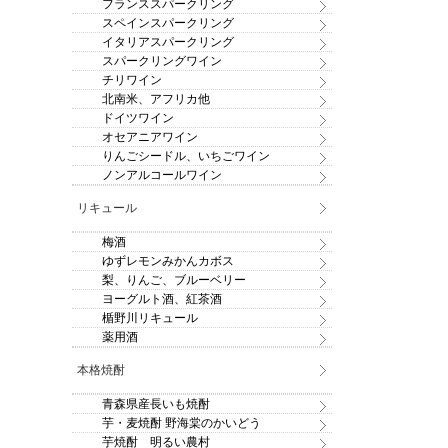
フランススパークリング
スペインスパークリング
イタリアスパークリング
スパークリングワイン
チリワイン
北南米、アフリカ他
ドイツワイン
オセアニアワイン
りんごシードル、いちごワイン
ノンアルコールワイン
リキュール
梅酒
ゆずレモンみかんカボス
梨、りんご、ブルーベリー
ヨーグルト酒、紅茶酒
楯野川リキュール
薬用酒
本格焼酎
青森県産長いも焼酎
芋・麦焼酎 野海棠のかいどう
芋焼酎 明るい農村