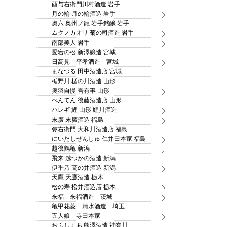
酉与右衛門川村酒造 岩手
月の輪 月の輪酒造 岩手
奥六 奥州ノ龍 岩手銘醸 岩手
ムクノカオリ 菊の司酒造 岩手
南部美人 岩手
愛宕の松 新澤醸造 宮城
日高見 平孝酒造 宮城
まなつる 田中酒造店 宮城
楯野川 楯の川酒造 山形
奥羽自慢 吾有事 山形
べんてん 後藤酒造店 山形
ハレギ 鯉 山形 鯉川酒造
末廣 末廣酒造 福島
弥右衛門 大和川酒造店 福島
にいだしぜんしゅ 仁井田本家 福島
越後鶴亀 新潟
飛来 越つかの酒造 新潟
伊乎乃 高の井酒造 新潟
天鷹 天鷹酒造 栃木
松の寿 松井酒造店 栃木
来福 来福酒造 茨城
亀甲花菱 清水酒造 埼玉
五人娘 寺田本家
おふしょあ 熊澤酒造 神奈川