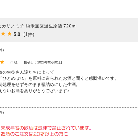
ヒカリノミチ 純米無濾過生原酒 720ml
5.0
(1件)
件）
m 様
投稿日：2026年05月01日
校の生徒さん達たちによって
「ひとめぼれ」を原料に造られたお酒と聞くと感慨深いです。
切処理をせずそのまま瓶詰めにした生酒。
えないお酒をありがとうございます♪
件）