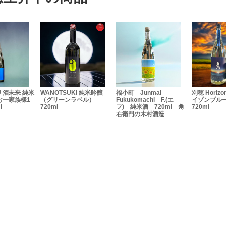
U 酒未来 純米
WANOTSUKI 純米吟醸
福小町 Junmai
刈穂 Horizo
お一家族様1
（グリーンラベル）
Fukukomachi F.(エ
イゾンブルー
l
720ml
フ) 純米酒 720ml 角
720ml
右衛門の木村酒造