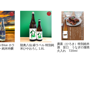
廣喜（ひろき）特別純米
n Blue ホラ
陸奥八仙 緑ラベル 特別純
平六醸造 Re
酒 旨口 うなぎの蒲焼
 純米吟醸
米ひやおろし 1.8L
おん 無濾過生
火入れ 720ml