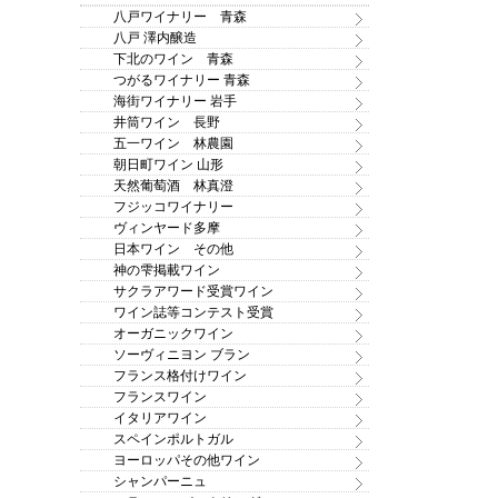
八戸ワイナリー 青森
八戸 澤内醸造
下北のワイン 青森
つがるワイナリー 青森
海街ワイナリー 岩手
井筒ワイン 長野
五一ワイン 林農園
朝日町ワイン 山形
天然葡萄酒 林真澄
フジッコワイナリー
ヴィンヤード多摩
日本ワイン その他
神の雫掲載ワイン
サクラアワード受賞ワイン
ワイン誌等コンテスト受賞
オーガニックワイン
ソーヴィニヨン ブラン
フランス格付けワイン
フランスワイン
イタリアワイン
スペインポルトガル
ヨーロッパその他ワイン
シャンパーニュ