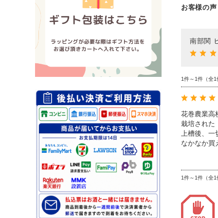
お客様の声
南部関 
1件～1件（全1
花巻農業高
栽培された
上槽後、一
なかなか買
1件～1件（全1