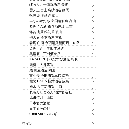
ぽわん。千曲錦酒造 長野
雲ノ上 富士高砂酒造 静岡
帆波 魚津酒造 富山
みずのかたち 皇国晴酒造 富山
るみ子の酒 森喜酒造場 三重
雑賀 九重雑賀 和歌山
桃の滴 松本酒造 京都
春鹿 白滴 今西清兵衛商店 奈良
えみしき 笑四季酒造
奥播磨 下村酒造店
KAZAKIRI 千代むすび酒造 鳥取
鷹勇 大谷酒造
庵 熊屋酒造 岡山
富久長 今田酒造本店 広島
龍勢 BAILA 藤井酒造 広島
雁木 八百新酒造 山口
れもんしとろん 酒井酒造 山口
原田弦月 山口
日本酒の酒粕
日本酒その他
Craft Sake ハレギ
ワイン