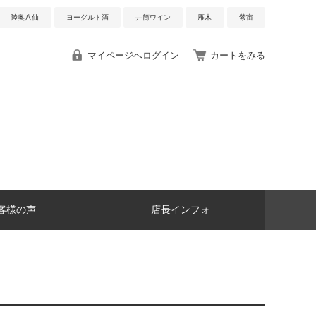
陸奥八仙
ヨーグルト酒
井筒ワイン
雁木
紫宙
マイページへログイン
カートをみる
客様の声
店長インフォ