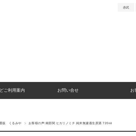
赤武
どご利用案内
お問い合せ
お
通販 くるみや
お客様の声:南部関 ヒカリノミチ 純米無濾過生原酒 720ml