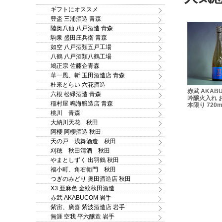
ギフトにオススメ
豊盃 三浦酒造 青森
陸奥八仙 八戸酒造 青森
駒泉 盛田庄兵衛 青森
如空 八戸酒類五戸工場
八鶴 八戸酒類八鶴工場
鳩正宗 佐藤企青森
華一風、斬 玉田酒造店 青森
杜來とらい 六花酒造
「八仙美人
陸奥八仙 緑ラベル 特別純
賞味期限2026/07/31 蔵
赤武 AKAB
六根 松緑酒造 青森
オグリカン
米ひやおろし 720ml
王高原 超濃厚ヨーグルト
吟醸火入れ 
 130ｇ
稲村屋 鳴海醸造店 青森
酒 1.8L ※危険なお酒です
本限り 720m
ので、ギフトでのご注文
桃川 青森
はお断り致します！
大納川天花 秋田
阿櫻 阿櫻酒造 秋田
天の戸 浅舞酒造 秋田
刈穂 秋田清酒 秋田
やまとしずく 出羽鶴 秋田
福小町、角右衛門 秋田
つぎのみどり 奥田酒造店 秋田
X3 亜麻色 金紋秋田酒造
赤武 AKABUCOM 岩手
紫宙、廣喜 紫波酒造店 岩手
無涯 空我 平六醸造 岩手