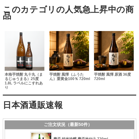
本格芋焼酎 丸十丸（ま
芋焼酎 風憚（ふうた
芋焼酎 風憚 原酒 36度
るじゅうまる）25度
ん）栗黄金100％ 720ml
720ml
1.8L ラベルにこすれあ
り