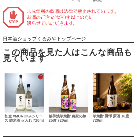
メーカー:
神酒造
日本酒ショップくるみやトップページ
如空 #MUROKAシリー
紫芋焼芋焼酎 農家の嫁
芋焼酎 風憚 原酒 36度
ル
ズ 純米酒 火入れ 720ml
25度 720ml
720ml