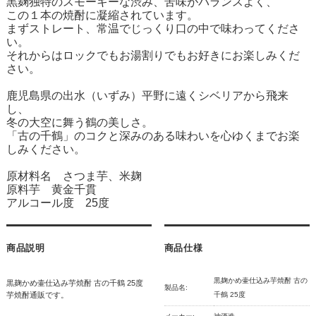
黒麹独特のスモーキーな渋み、苦味がバランスよく、
この１本の焼酎に凝縮されています。
まずストレート、常温でじっくり口の中で味わってくださ
い。
それからはロックでもお湯割りでもお好きにお楽しみくだ
さい。
鹿児島県の出水（いずみ）平野に遠くシベリアから飛来
し、
冬の大空に舞う鶴の美しさ。
「古の千鶴」のコクと深みのある味わいを心ゆくまでお楽
しみください。
原材料名 さつま芋、米麹
原料芋 黄金千貫
アルコール度 25度
商品説明
商品仕様
黒麹かめ壷仕込み芋焼酎 古の
黒麹かめ壷仕込み芋焼酎 古の千鶴 25度
製品名:
芋焼酎通販です。
千鶴 25度