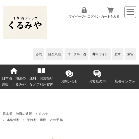
マイページへログイン
カートをみる
赤武
陸奥八仙
ヨーグルト酒
井筒ワイン
雁木
紫宙
日本酒・地酒の
送料、お支払い
お問い合せ
お客様の声
店長インフォ
通販 くるみや
などご利用案内
日本酒・地酒の通販 くるみや
本格焼酎
芋焼酎 風憚、古の千鶴