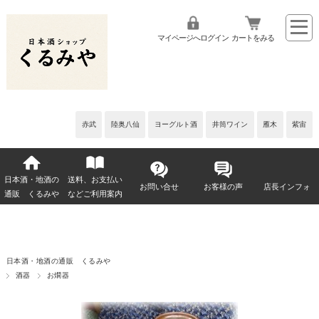
マイページへログイン
カートをみる
赤武
陸奥八仙
ヨーグルト酒
井筒ワイン
雁木
紫宙
日本酒・地酒の
送料、お支払い
お問い合せ
お客様の声
店長インフォ
通販 くるみや
などご利用案内
日本酒・地酒の通販 くるみや
酒器
お燗器