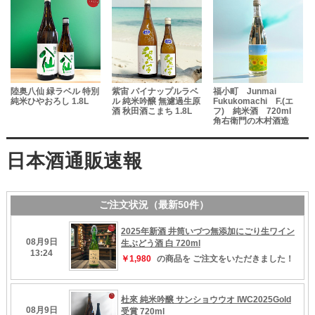
陸奥八仙 緑ラベル 特別
紫宙 パイナップルラベ
福小町 Junmai
純米ひやおろし 1.8L
ル 純米吟醸 無濾過生原
Fukukomachi F.(エ
酒 秋田酒こまち 1.8L
フ) 純米酒 720ml
の
角右衛門の木村酒造