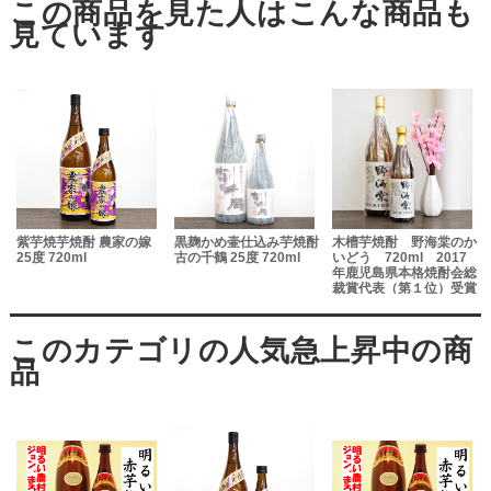
紫芋焼芋焼酎 農家の嫁
黒麹かめ壷仕込み芋焼酎
木槽芋焼酎 野海棠のか
25度 720ml
古の千鶴 25度 720ml
いどう 720ml 2017
年鹿児島県本格焼酎会総
裁賞代表（第１位）受賞