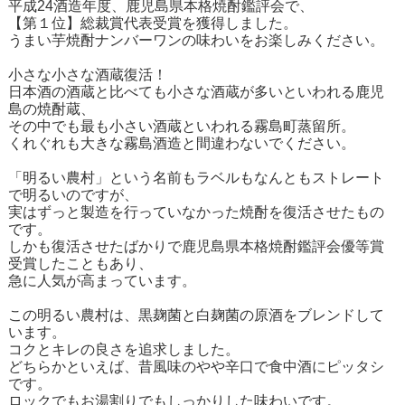
平成24酒造年度、鹿児島県本格焼酎鑑評会で、
【第１位】総裁賞代表受賞を獲得しました。
うまい芋焼酎ナンバーワンの味わいをお楽しみください。
小さな小さな酒蔵復活！
日本酒の酒蔵と比べても小さな酒蔵が多いといわれる鹿児
島の焼酎蔵、
その中でも最も小さい酒蔵といわれる霧島町蒸留所。
くれぐれも大きな霧島酒造と間違わないでください。
「明るい農村」という名前もラベルもなんともストレート
で明るいのですが、
実はずっと製造を行っていなかった焼酎を復活させたもの
です。
しかも復活させたばかりで鹿児島県本格焼酎鑑評会優等賞
受賞したこともあり、
急に人気が高まっています。
この明るい農村は、黒麹菌と白麹菌の原酒をブレンドして
います。
コクとキレの良さを追求しました。
どちらかといえば、昔風味のやや辛口で食中酒にピッタシ
です。
ロックでもお湯割りでもしっかりした味わいです。