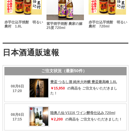
赤芋仕込芋焼酎 明るい
赤芋仕込芋焼酎 明るい
紫芋焼芋焼酎 農家の嫁
農村 1.8L
農村 720ml
25度 720ml