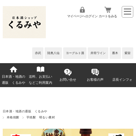
マイページへログイン
カートをみる
赤武
陸奥八仙
ヨーグルト酒
井筒ワイン
雁木
紫宙
日本酒・地酒の
送料、お支払い
お問い合せ
お客様の声
店長インフォ
通販 くるみや
などご利用案内
日本酒・地酒の通販 くるみや
本格焼酎
芋焼酎 明るい農村