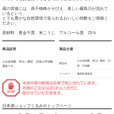
蔵の背後には、高千穂峰がそびえ、美しい霧島川が流れて
いるという、
とても豊かな自然環境で造られるおいしい焼酎をご堪能く
ださい。
原材料 黄金千貫、米こうじ アルコール度 25％
商品説明
商品仕様
かめ壺焼酎 明るい農村 25
かめ壺焼酎 明るい農村 25度の芋焼酎
製品名:
通販です。
度 芋焼酎
メーカー:
霧島町蒸留所
日本酒ショップくるみやトップページ