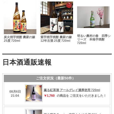
明るい農村の春 四季シ
酎
炭火焼芋焼酎 農家の嫁
紫芋焼芋焼酎 農家の嫁
リーズ 本格芋焼酎
25度 720ml
12年古酒 25度 720ml
720ml