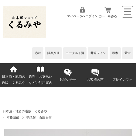
マイページへログイン
カートをみる
赤武
陸奥八仙
ヨーグルト酒
井筒ワイン
雁木
紫宙
日本酒・地酒の
送料、お支払い
お問い合せ
お客様の声
店長インフォ
通販 くるみや
などご利用案内
日本酒・地酒の通販 くるみや
本格焼酎
芋焼酎 百姓百作