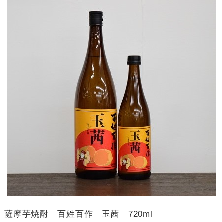
薩摩芋焼酎 百姓百作 玉茜 720ml