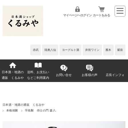
マイページへログイン
カートをみる
赤武
陸奥八仙
ヨーグルト酒
井筒ワイン
雁木
紫宙
日本酒・地酒の
送料、お支払い
お問い合せ
お客様の声
店長インフォ
通販 くるみや
などご利用案内
日本酒・地酒の通販 くるみや
本格焼酎
芋焼酎 侍士の門 森八