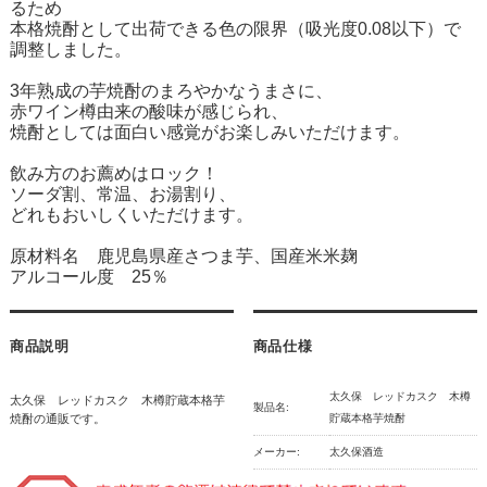
るため
本格焼酎として出荷できる色の限界（吸光度0.08以下）で
調整しました。
3年熟成の芋焼酎のまろやかなうまさに、
赤ワイン樽由来の酸味が感じられ、
焼酎としては面白い感覚がお楽しみいただけます。
飲み方のお薦めはロック！
ソーダ割、常温、お湯割り、
どれもおいしくいただけます。
原材料名 鹿児島県産さつま芋、国産米米麹
アルコール度 25％
商品説明
商品仕様
太久保 レッドカスク 木樽
太久保 レッドカスク 木樽貯蔵本格芋
製品名:
焼酎の通販です。
貯蔵本格芋焼酎
メーカー:
太久保酒造