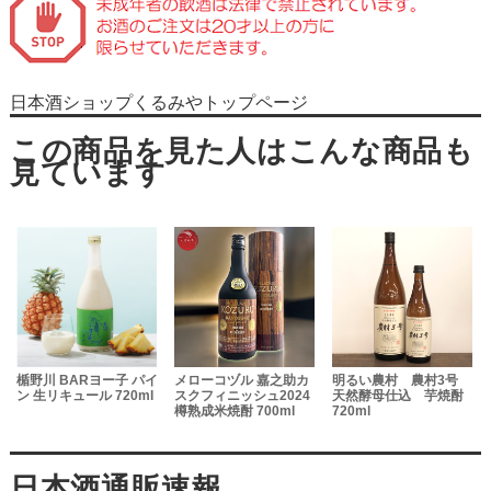
日本酒ショップくるみやトップページ
か
楯野川 BARヨー子 パイ
メローコヅル 嘉之助カ
明るい農村 農村3号
ン 生リキュール 720ml
スクフィニッシュ2024
天然酵母仕込 芋焼酎
総
樽熟成米焼酎 700ml
720ml
賞