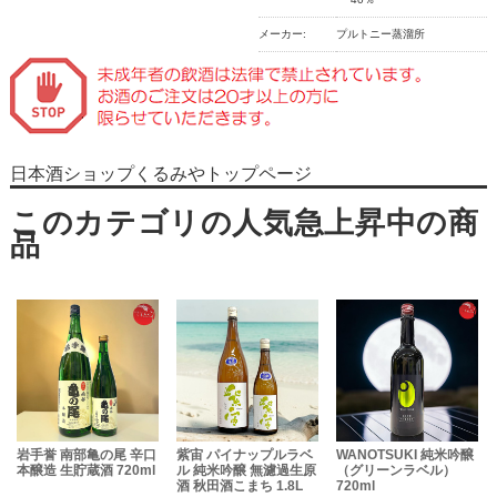
メーカー:
プルトニー蒸溜所
日本酒ショップくるみやトップページ
岩手誉 南部亀の尾 辛口
紫宙 パイナップルラベ
WANOTSUKI 純米吟醸
本醸造 生貯蔵酒 720ml
ル 純米吟醸 無濾過生原
（グリーンラベル）
酒 秋田酒こまち 1.8L
720ml