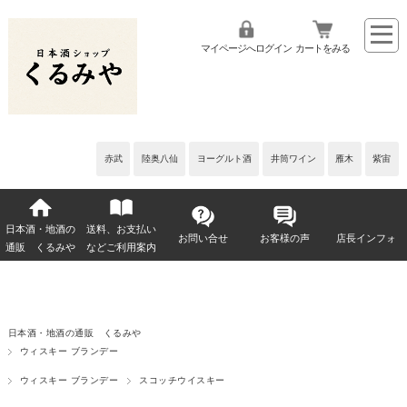
マイページへログイン
カートをみる
赤武
陸奥八仙
ヨーグルト酒
井筒ワイン
雁木
紫宙
日本酒・地酒の
送料、お支払い
お問い合せ
お客様の声
店長インフォ
通販 くるみや
などご利用案内
日本酒・地酒の通販 くるみや
ウィスキー ブランデー
ウィスキー ブランデー
スコッチウイスキー