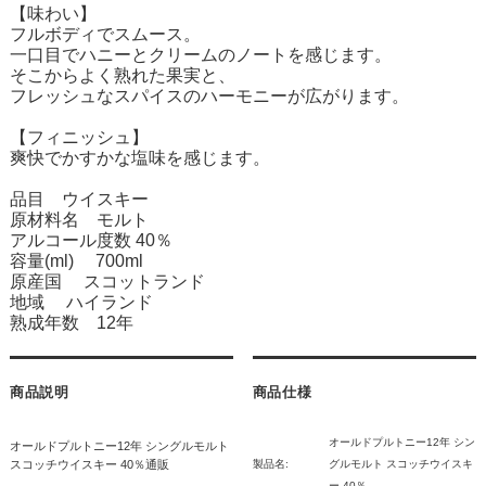
【味わい】
フルボディでスムース。
一口目でハニーとクリームのノートを感じます。
そこからよく熟れた果実と、
フレッシュなスパイスのハーモニーが広がります。
【フィニッシュ】
爽快でかすかな塩味を感じます。
品目 ウイスキー
原材料名 モルト
アルコール度数 40％
容量(ml) 700ml
原産国 スコットランド
地域 ハイランド
熟成年数 12年
商品説明
商品仕様
オールドプルトニー12年 シン
オールドプルトニー12年 シングルモルト
スコッチウイスキー 40％通販
製品名:
グルモルト スコッチウイスキ
ー 40％