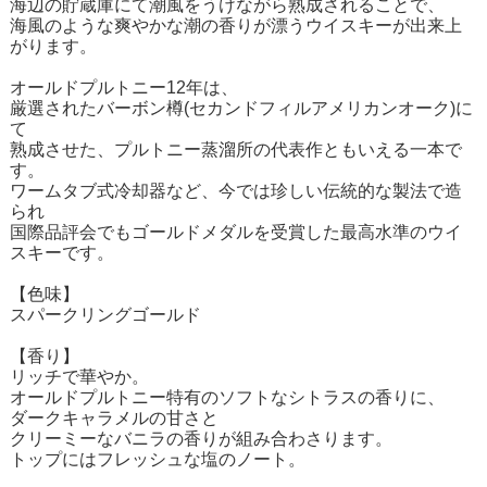
海辺の貯蔵庫にて潮風をうけながら熟成されることで、
海風のような爽やかな潮の香りが漂うウイスキーが出来上
がります。
オールドプルトニー12年は、
厳選されたバーボン樽(セカンドフィルアメリカンオーク)に
て
熟成させた、プルトニー蒸溜所の代表作ともいえる一本で
す。
ワームタブ式冷却器など、今では珍しい伝統的な製法で造
られ
国際品評会でもゴールドメダルを受賞した最高水準のウイ
スキーです。
【色味】
スパークリングゴールド
【香り】
リッチで華やか。
オールドプルトニー特有のソフトなシトラスの香りに、
ダークキャラメルの甘さと
クリーミーなバニラの香りが組み合わさります。
トップにはフレッシュな塩のノート。