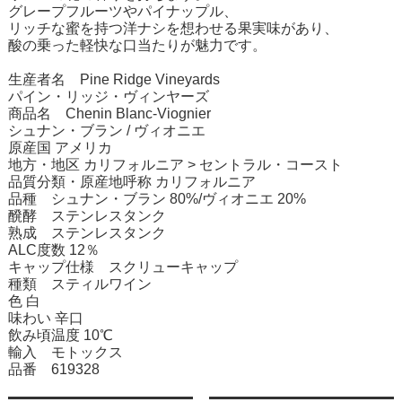
グレープフルーツやパイナップル、
リッチな蜜を持つ洋ナシを想わせる果実味があり、
酸の乗った軽快な口当たりが魅力です。
生産者名 Pine Ridge Vineyards
パイン・リッジ・ヴィンヤーズ
商品名 Chenin Blanc-Viognier
シュナン・ブラン / ヴィオニエ
原産国 アメリカ
地方・地区 カリフォルニア > セントラル・コースト
品質分類・原産地呼称 カリフォルニア
品種 シュナン・ブラン 80%/ヴィオニエ 20%
醗酵 ステンレスタンク
熟成 ステンレスタンク
ALC度数 12％
キャップ仕様 スクリューキャップ
種類 スティルワイン
色 白
味わい 辛口
飲み頃温度 10℃
輸入 モトックス
品番 619328