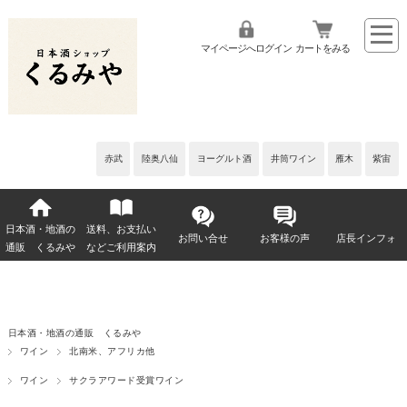
マイページへログイン
カートをみる
赤武
陸奥八仙
ヨーグルト酒
井筒ワイン
雁木
紫宙
日本酒・地酒の
送料、お支払い
お問い合せ
お客様の声
店長インフォ
通販 くるみや
などご利用案内
日本酒・地酒の通販 くるみや
ワイン
北南米、アフリカ他
ワイン
サクラアワード受賞ワイン