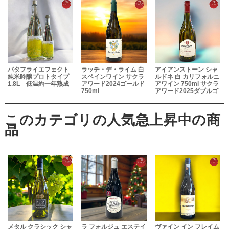
バタフライエフェクト
ラッチ・デ・ライム 白
アイアンストーン シャ
純米吟醸プロトタイプ
スペインワイン サクラ
ルドネ 白 カリフォルニ
1.8L 低温約一年熟成
アワード2024ゴールド
アワイン 750ml サクラ
750ml
アワード2025ダブルゴ
ールド受賞
ヴ
メタル クラシック シャ
ラ フォルジュ エステイ
ヴァイン イン フレイム