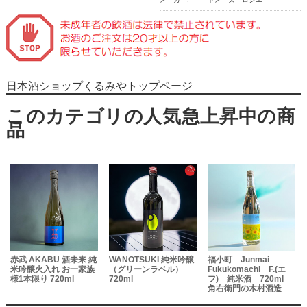
日本酒ショップくるみやトップページ
赤武 AKABU 酒未来 純
WANOTSUKI 純米吟醸
福小町 Junmai
米吟醸火入れ お一家族
（グリーンラベル）
Fukukomachi F.(エ
様1本限り 720ml
720ml
フ) 純米酒 720ml
の
角右衛門の木村酒造