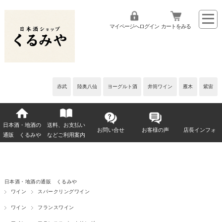
マイページへログイン
カートをみる
赤武
陸奥八仙
ヨーグルト酒
井筒ワイン
雁木
紫宙
日本酒・地酒の
送料、お支払い
お問い合せ
お客様の声
店長インフォ
通販 くるみや
などご利用案内
日本酒・地酒の通販 くるみや
ワイン
スパークリングワイン
ワイン
フランスワイン