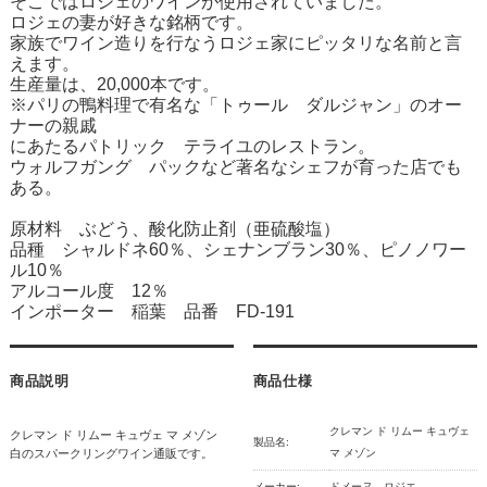
そこではロジェのワインが使用されていました。
ロジェの妻が好きな銘柄です。
家族でワイン造りを行なうロジェ家にピッタリな名前と言
えます。
生産量は、20,000本です。
※パリの鴨料理で有名な「トゥール ダルジャン」のオー
ナーの親戚
にあたるパトリック テライユのレストラン。
ウォルフガング パックなど著名なシェフが育った店でも
ある。
原材料 ぶどう、酸化防止剤（亜硫酸塩）
品種 シャルドネ60％、シェナンブラン30％、ピノノワー
ル10％
アルコール度 12％
インポーター 稲葉 品番 FD-191
商品説明
商品仕様
クレマン ド リムー キュヴェ
クレマン ド リムー キュヴェ マ メゾン
製品名:
白のスパークリングワイン通販です。
マ メゾン
メーカー:
ドメーヌ ロジエ