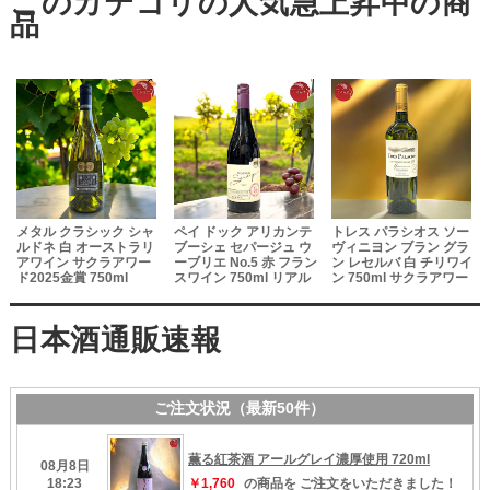
 シャ
ペイ ドック アリカンテ
トレス パラシオス ソー
IIIB（トワベー）・エ
トラリ
ブーシェ セパージュ ウ
ヴィニヨン ブラン グラ
オウモン 白 フランス
アワー
ーブリエ No.5 赤 フラン
ン レセルバ 白 チリワイ
イン 750ml
l
スワイン 750ml リアル
ン 750ml サクラアワー
ワインガイド2024冬旨
ド2024ダブルゴールド
安大賞