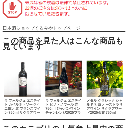
日本酒ショップくるみやトップページ
テイ
ラ フォルジュ エステイ
メタル クラシック シャ
シャトー・ボネ 赤 フラ
ィ
ト ピノ・ノワール 赤
ルドネ 白 オーストラリ
ンスワイン サクラアワ
ワイ
750ml ジャパンワイン
アワイン サクラアワー
ード2023ゴールド
ワー
チャンレンジ2025プラ
ド2025金賞 750ml
750ml
チナ賞受賞