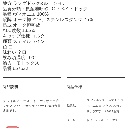
地方 ラングドック&ルーシヨン
品質分類・原産地呼称 I.G.P.ペイ・ドック
品種 ヴィオニエ 100%
醗酵 オーク樽 25%、ステンレスタンク 75%
熟成 オーク樽熟成
ALC度数 13.5％
キャップ仕様 コルク
種類 スティルワイン
色 白
味わい 辛口
飲み頃温度 10℃
輸入 モトックス
品番 657522
商品説明
商品仕様
ラ フォルジュ エステイト ヴ
ラ フォルジュ エステイト ヴィオニエ 白
フランスワイン サクラアワード2021金賞
製品名:
ィオニエ 白 フランスワイン
通販です。
サクラアワード2021金賞
メーカー:
ドメーヌ・ポール・マス