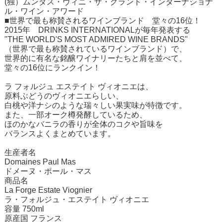
(独）ムンダス・ヴィニ・ザ・グランド・インターナショナ
ル・ワイン・アワード
■世界で最も称賛されるワインブランド 堂々の16位！
2015年 DRINKS INTERNATIONALが毎年発表する
"THE WORLD'S MOST ADMIRED WINE BRANDS"
（世界で最も称賛されているワインブランド）で、
世界的に有名な銘醸ワイナリーたちと肩を並べて、
堂々の16位にランクイン！
ラ フォルジュ エステイト ヴィオニエは、
原料ぶどうのヴィオニエらしい、
白桃や洋ナシのような瑞々しい果実味が特徴です。
また、一部オーク樽発酵しているため、
ほのかなバニラの香りが全体のコクや旨味を
バランスよくまとめています。
生産者名
Domaines Paul Mas
ドメーヌ・ポール・マス
商品名
La Forge Estate Viognier
ラ・フォルジュ・エステイト ヴィオニエ
容量 750ml
原産国 フランス