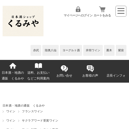
マイページへログイン
カートをみる
赤武
陸奥八仙
ヨーグルト酒
井筒ワイン
雁木
紫宙
日本酒・地酒の
送料、お支払い
お問い合せ
お客様の声
店長インフォ
通販 くるみや
などご利用案内
日本酒・地酒の通販 くるみや
ワイン
フランスワイン
ワイン
サクラアワード受賞ワイン