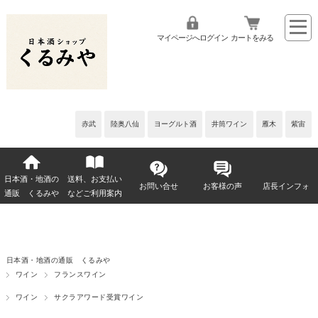
マイページへログイン
カートをみる
赤武
陸奥八仙
ヨーグルト酒
井筒ワイン
雁木
紫宙
日本酒・地酒の
送料、お支払い
お問い合せ
お客様の声
店長インフォ
通販 くるみや
などご利用案内
日本酒・地酒の通販 くるみや
ワイン
フランスワイン
ワイン
サクラアワード受賞ワイン