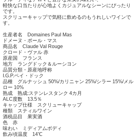
軽快な口当たりが心地よくカジュアルなシーンにぴったり
です。
スクリューキャップで気軽に飲めるのもうれしいワインで
す。
生産者名 Domaines Paul Mas
ドメーヌ・ポール・マス
商品名 Claude Val Rouge
クロード・ヴァル 赤
原産国 フランス
地方 ラングドック＆ルーシヨン
品質分類・原産地呼称
I.G.P.ペイ・ドック
品種 グルナッシュ 50%/カリニャン 25%/シラー 15%/メル
ロー 10%
熟成 熟成:ステンレスタンク 4カ月
ALC度数 13.5％
キャップ仕様 スクリューキャップ
種類 スティルワイン
酒税品目 果実酒
色 赤
味わい ミディアムボディ
飲み頃温度 14℃