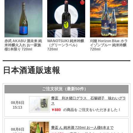
赤武 AKABU 酒未来 純
WANOTSUKI 純米吟醸
刈穂 Horizon Blue ホラ
米吟醸火入れ お一家族
（グリーンラベル）
イゾンブルー 純米吟醸
様1本限り 720ml
720ml
720ml