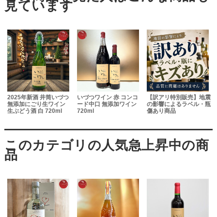
2025年新酒 井筒いづつ
いづつワイン 赤 コンコ
【訳アリ特別販売】地震
無添加にごり生ワイン
ード中口 無添加ワイン
の影響によるラベル・瓶
生ぶどう酒 白 720ml
720ml
傷あり商品