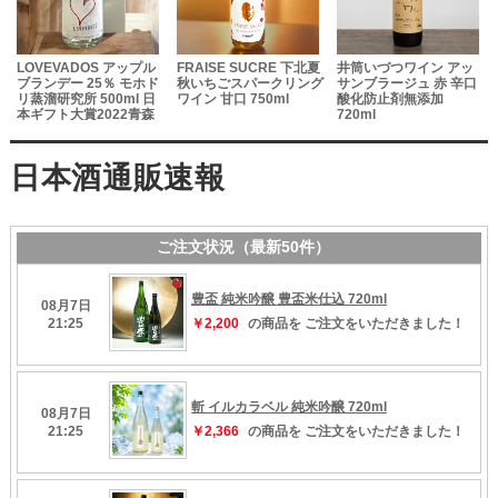
LOVEVADOS アップル
FRAISE SUCRE 下北夏
井筒いづつワイン アッ
ブランデー 25％ モホド
秋いちごスパークリング
サンブラージュ 赤 辛口
リ蒸溜研究所 500ml 日
ワイン 甘口 750ml
酸化防止剤無添加
本ギフト大賞2022青森
720ml
県大賞