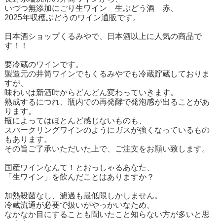
いづつ無添加にごり生ワイン 生ぶどう酒 赤、
2025年収穫ぶどうのワイン通販です。
日本酒ショップくるみやで、日本酒以上に人気の商品で
す！！
要冷蔵のワインです。
製造元の井筒ワインでもくるみやでも冷蔵貯蔵しておりま
すが、
味わいは新酒時からどんどん変わっていきます。
熟成するにつれ、瓶内での再発酵で発泡感が出ることがあ
ります。
瓶によってはほとんど感じないものも、
スパークリングワインのようにガスが強くなっているもの
もあります。
その旨ご了承いただいた上で、ご注文をお願い致します。
国産ワインなんて！とおっしゃるあなた、
「生ワイン」を飲んだことはありますか？
加熱殺菌なし、濾過も最低限しかしません。
冷蔵流通が必要で扱いがやっかいなため、
なかなか目にすることも聞いたこと知らない方が多いと思