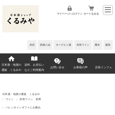
マイページへログイン
カートをみる
赤武
陸奥八仙
ヨーグルト酒
井筒ワイン
雁木
紫宙
日本酒・地酒の
送料、お支払い
お問い合せ
お客様の声
店長インフォ
通販 くるみや
などご利用案内
日本酒・地酒の通販 くるみや
ワイン
井筒ワイン 長野
バレンタインギフトにお薦め