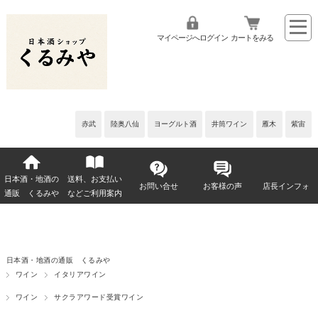
マイページへログイン
カートをみる
赤武
陸奥八仙
ヨーグルト酒
井筒ワイン
雁木
紫宙
日本酒・地酒の
送料、お支払い
お問い合せ
お客様の声
店長インフォ
通販 くるみや
などご利用案内
日本酒・地酒の通販 くるみや
ワイン
イタリアワイン
ワイン
サクラアワード受賞ワイン