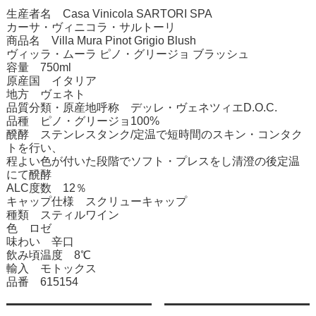
生産者名 Casa Vinicola SARTORI SPA
カーサ・ヴィニコラ・サルトーリ
商品名 Villa Mura Pinot Grigio Blush
ヴィッラ・ムーラ ピノ・グリージョ ブラッシュ
容量 750ml
原産国 イタリア
地方 ヴェネト
品質分類・原産地呼称 デッレ・ヴェネツィエD.O.C.
品種 ピノ・グリージョ100%
醗酵 ステンレスタンク/定温で短時間のスキン・コンタク
トを行い、
程よい色が付いた段階でソフト・プレスをし清澄の後定温
にて醗酵
ALC度数 12％
キャップ仕様 スクリューキャップ
種類 スティルワイン
色 ロゼ
味わい 辛口
飲み頃温度 8℃
輸入 モトックス
品番 615154