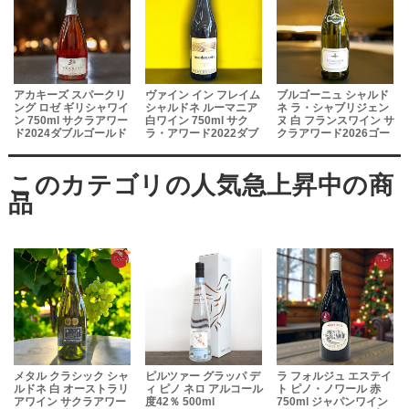
アカキーズ スパークリ
ヴァイン イン フレイム
ブルゴーニュ シャルド
ング ロゼ ギリシャワイ
シャルドネ ルーマニア
ネ ラ・シャブリジェン
ン 750ml サクラアワー
白ワイン 750ml サク
ヌ 白 フランスワイン サ
ド2024ダブルゴールド
ラ・アワード2022ダブ
クラアワード2026ゴー
ル金賞
ルド 750ml
ヴ
メタル クラシック シャ
ピルツァー グラッパ デ
ラ フォルジュ エステイ
ルドネ 白 オーストラリ
ィ ピノ ネロ アルコール
ト ピノ・ノワール 赤
アワイン サクラアワー
度42％ 500ml
750ml ジャパンワイン