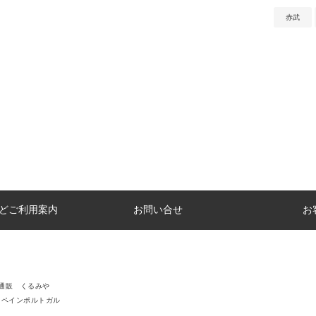
赤武
どご利用案内
お問い合せ
お
通販 くるみや
スペインポルトガル