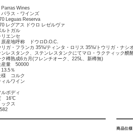
rras Wines
ス・ワインズ
 Leguas Reserva
レグアス ドウロ レゼルヴァ
ポルトガル
ゥリエンセ
原産地呼称 ドウロD.O.C.
リガ・フランカ 35%/ティンタ・ロリス 35%/トウリガ・ナシオ
テンレスタンク、ステンレスタンクにてマロ・ラクティック醗
ク樽熟成6カ月(フレンチオーク、225L、新樽無)
産量 50000
13.5％
仕様 コルク
ティルワイン
フルボディ
 16℃
トックス
582
商品仕様