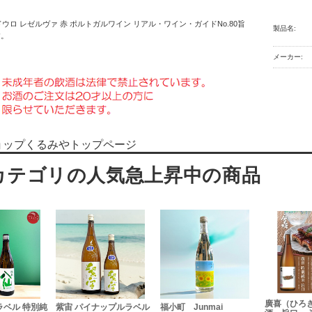
 ドウロ レゼルヴァ 赤 ポルトガルワイン リアル・ワイン・ガイドNo.80旨
製品名:
す。
メーカー:
ョップくるみやトップページ
廣喜（ひろ
ラベル 特別純
紫宙 パイナップルラベル
福小町 Junmai