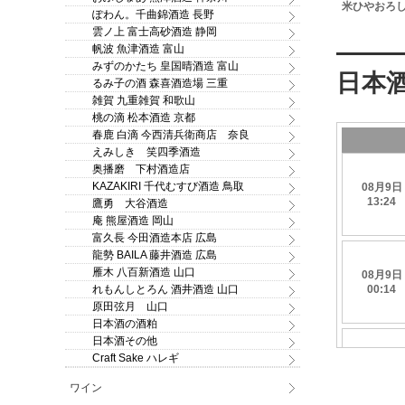
濾過生原酒 秋
醸造 生貯蔵酒 720ml
王高原 超濃厚ヨーグルト
米ひやおろし 
ぽわん。千曲錦酒造 長野
0ml
酒 1.8L ※危険なお酒です
雲ノ上 富士高砂酒造 静岡
ので、ギフトでのご注文
はお断り致します！
帆波 魚津酒造 富山
みずのかたち 皇国晴酒造 富山
るみ子の酒 森喜酒造場 三重
雑賀 九重雑賀 和歌山
桃の滴 松本酒造 京都
春鹿 白滴 今西清兵衛商店 奈良
えみしき 笑四季酒造
奥播磨 下村酒造店
KAZAKIRI 千代むすび酒造 鳥取
鷹勇 大谷酒造
庵 熊屋酒造 岡山
富久長 今田酒造本店 広島
龍勢 BAILA 藤井酒造 広島
雁木 八百新酒造 山口
れもんしとろん 酒井酒造 山口
原田弦月 山口
日本酒の酒粕
日本酒その他
Craft Sake ハレギ
ワイン