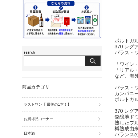
ポルトガ
370 レ
パラス・
「ワイン・
「リアル・
など、海
商品カテゴリ
パラス・
カンパニ
ポルトガ
ラストワン【 最後の1本！】
370 レ
銘醸地ド
お買得品コーナー
熟したブ
樽熟成由
日本酒
バランス