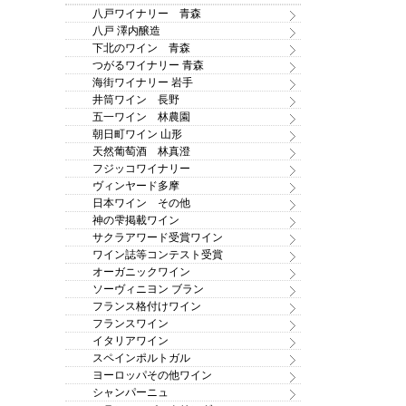
八戸ワイナリー 青森
八戸 澤内醸造
下北のワイン 青森
つがるワイナリー 青森
海街ワイナリー 岩手
井筒ワイン 長野
五一ワイン 林農園
朝日町ワイン 山形
天然葡萄酒 林真澄
フジッコワイナリー
ヴィンヤード多摩
日本ワイン その他
神の雫掲載ワイン
サクラアワード受賞ワイン
ワイン誌等コンテスト受賞
オーガニックワイン
ソーヴィニヨン ブラン
フランス格付けワイン
フランスワイン
イタリアワイン
スペインポルトガル
ヨーロッパその他ワイン
シャンパーニュ