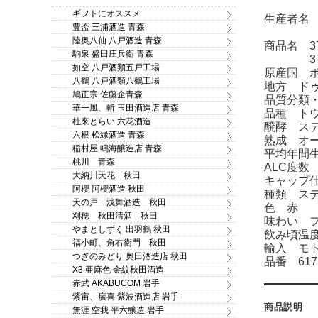
ギフトにオススメ
生産者名 Pa
豊盃 三浦酒造 青森
パラ
陸奥八仙 八戸酒造 青森
商品名 370
駒泉 盛田庄兵衛 青森
370 
如空 八戸酒類五戸工場
原産国 
八鶴 八戸酒類八鶴工場
地方 ド
鳩正宗 佐藤企青森
品質分類・
華一風、斬 玉田酒造店 青森
品種 トウ
杜來とらい 六花酒造
醗酵 ス
六根 松緑酒造 青森
熟成 オー
稲村屋 鳴海醸造店 青森
平均年間生
桃川 青森
ALC度数 
大納川天花 秋田
キャップ
阿櫻 阿櫻酒造 秋田
種類 ス
天の戸 浅舞酒造 秋田
色 赤
刈穂 秋田清酒 秋田
味わい 
やまとしずく 出羽鶴 秋田
飲み頃温度
福小町、角右衛門 秋田
輸入 モ
つぎのみどり 奥田酒造店 秋田
品番 617
X3 亜麻色 金紋秋田酒造
赤武 AKABUCOM 岩手
紫宙、廣喜 紫波酒造店 岩手
商品説明
無涯 空我 平六醸造 岩手