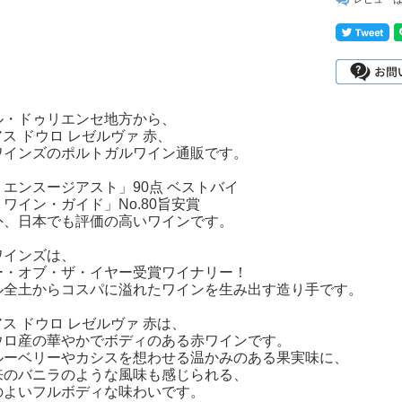
ル・ドゥリエンセ地方から、
グアス ドウロ レゼルヴァ 赤、
ワインズのポルトガルワイン通販です。
エンスージアスト」90点 ベストバイ
ワイン・ガイド」No.80旨安賞
外、日本でも評価の高いワインです。
ワインズは、
ー・オブ・ザ・イヤー受賞ワイナリー！
ル全土からコスパに溢れたワインを生み出す造り手です。
グアス ドウロ レゼルヴァ 赤は、
ウロ産の華やかでボディのある赤ワインです。
ルーベリーやカシスを想わせる温かみのある果実味に、
来のバニラのような風味も感じられる、
のよいフルボディな味わいです。