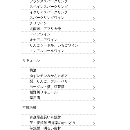
フランススパークリング
スペインスパークリング
イタリアスパークリング
スパークリングワイン
チリワイン
北南米、アフリカ他
ドイツワイン
オセアニアワイン
りんごシードル、いちごワイン
ノンアルコールワイン
リキュール
梅酒
ゆずレモンみかんカボス
梨、りんご、ブルーベリー
ヨーグルト酒、紅茶酒
楯野川リキュール
薬用酒
本格焼酎
青森県産長いも焼酎
芋・麦焼酎 野海棠のかいどう
芋焼酎 明るい農村