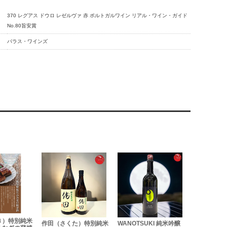
370 レグアス ドウロ レゼルヴァ 赤 ポルトガルワイン リアル・ワイン・ガイド
No.80旨安賞
パラス・ワインズ
き）特別純米
作田（さくた）特別純米
WANOTSUKI 純米吟醸
刈穂 Horizo