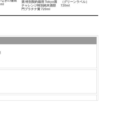
うなぎの蒲焼
酒 特別契約栽培 Tokyo酒
（グリーンラベル）
イゾンブル
ml
チャレンジ特別純米酒部
720ml
720ml
門プラチナ賞 720ml