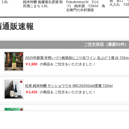
酒 旨口 
1.8L
純米吟醸 無濾過生原酒 秋
Fukukomachi F.(エ
火入れ 720
田酒こまち 1.8L
フ) 純米酒 720ml 角
右衛門の木村酒造