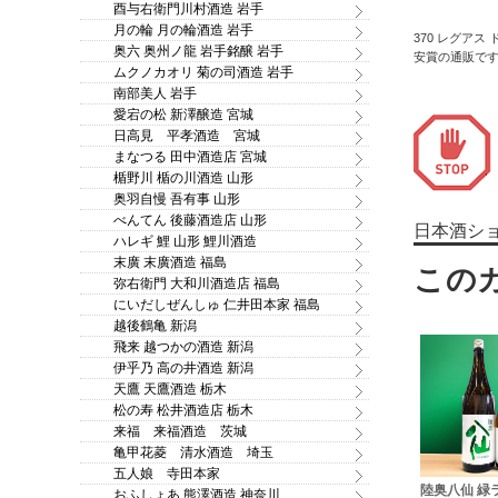
酉与右衛門川村酒造 岩手
月の輪 月の輪酒造 岩手
370 レグアス
奥六 奥州ノ龍 岩手銘醸 岩手
安賞の通販で
ムクノカオリ 菊の司酒造 岩手
南部美人 岩手
愛宕の松 新澤醸造 宮城
日高見 平孝酒造 宮城
まなつる 田中酒造店 宮城
楯野川 楯の川酒造 山形
奥羽自慢 吾有事 山形
べんてん 後藤酒造店 山形
日本酒シ
ハレギ 鯉 山形 鯉川酒造
末廣 末廣酒造 福島
弥右衛門 大和川酒造店 福島
にいだしぜんしゅ 仁井田本家 福島
越後鶴亀 新潟
飛来 越つかの酒造 新潟
伊乎乃 高の井酒造 新潟
天鷹 天鷹酒造 栃木
松の寿 松井酒造店 栃木
来福 来福酒造 茨城
亀甲花菱 清水酒造 埼玉
五人娘 寺田本家
ップルラベル
岩手誉 南部亀の尾 辛口本
賞味期限2026/07/31 蔵
陸奥八仙 緑
おふしょあ 熊澤酒造 神奈川