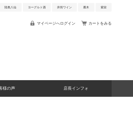
陸奥八仙
ヨーグルト酒
井筒ワイン
雁木
紫宙
マイページへログイン
カートをみる
客様の声
店長インフォ