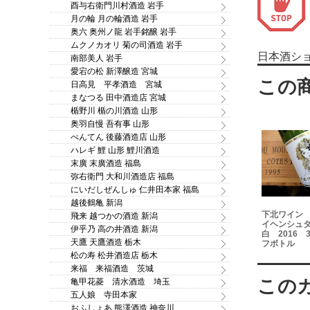
酉与右衛門川村酒造 岩手
月の輪 月の輪酒造 岩手
奥六 奥州ノ龍 岩手銘醸 岩手
ムクノカオリ 菊の司酒造 岩手
日本酒シ
南部美人 岩手
愛宕の松 新澤醸造 宮城
日高見 平孝酒造 宮城
まなつる 田中酒造店 宮城
楯野川 楯の川酒造 山形
奥羽自慢 吾有事 山形
べんてん 後藤酒造店 山形
ハレギ 鯉 山形 鯉川酒造
末廣 末廣酒造 福島
弥右衛門 大和川酒造店 福島
にいだしぜんしゅ 仁井田本家 福島
越後鶴亀 新潟
下北ワイン
飛来 越つかの酒造 新潟
イナリー 青
サンマモルワイナリー第
如空 特別純米酒 雄
イヘンシュ
025 スチ
2工場 青森ヌーヴォー
町 1.8L
伊乎乃 高の井酒造 新潟
白 2016 
0ml 在庫一
2025 ナイヤガラシャイ
天鷹 天鷹酒造 栃木
フボトル
OFF
ンマスカット 720ml 在庫
松の寿 松井酒造店 栃木
一掃セール20％OFF
来福 来福酒造 茨城
亀甲花菱 清水酒造 埼玉
五人娘 寺田本家
おふしょあ 熊澤酒造 神奈川