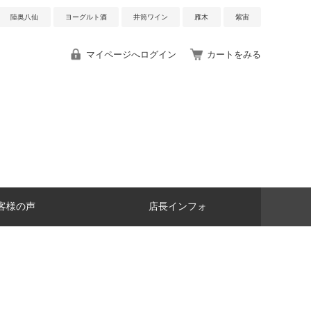
陸奥八仙
ヨーグルト酒
井筒ワイン
雁木
紫宙
マイページへログイン
カートをみる
客様の声
店長インフォ