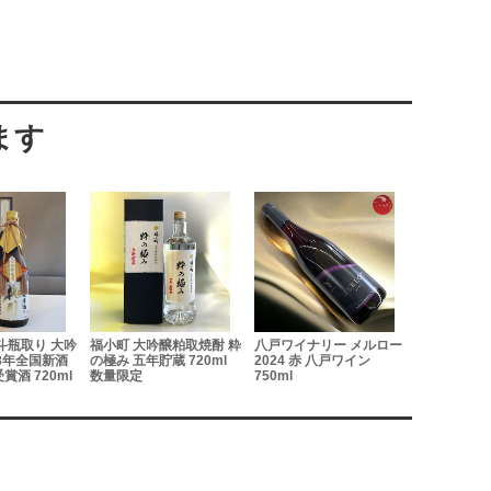
斗瓶取り 大吟
福小町 大吟醸粕取焼酎 粋
八戸ワイナリー メルロー
つがるワイ
8年全国新酒
の極み 五年貯蔵 720ml
2024 赤 八戸ワイン
ジワイン 
酒 720ml
数量限定
750ml
ン・ブラン 20