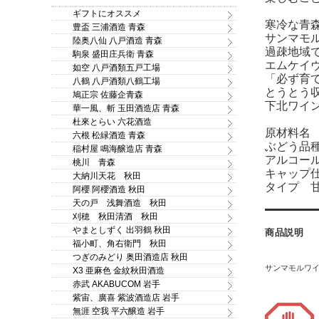
ギフトにオススメ
寒冷な青
豊盃 三浦酒造 青森
サンマモ
陸奥八仙 八戸酒造 青森
過疎地域
駒泉 盛田庄兵衛 青森
エムケイ
如空 八戸酒類五戸工場
「必ず育
八鶴 八戸酒類八鶴工場
とうとう収
鳩正宗 佐藤企青森
下北ワイ
華一風、斬 玉田酒造店 青森
杜來とらい 六花酒造
原材料名
六根 松緑酒造 青森
ぶどう品
稲村屋 鳴海醸造店 青森
アルコール
桃川 青森
キャップ
大納川天花 秋田
タイプ 
阿櫻 阿櫻酒造 秋田
天の戸 浅舞酒造 秋田
刈穂 秋田清酒 秋田
やまとしずく 出羽鶴 秋田
商品説明
福小町、角右衛門 秋田
つぎのみどり 奥田酒造店 秋田
サンマモルワ
X3 亜麻色 金紋秋田酒造
赤武 AKABUCOM 岩手
紫宙、廣喜 紫波酒造店 岩手
無涯 空我 平六醸造 岩手