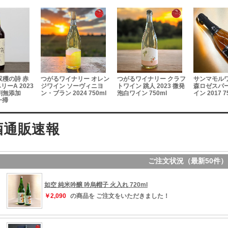
収穫の詩 赤
つがるワイナリー オレン
つがるワイナリー クラフ
サンマモルワ
ーA 2023
ジワイン ソーヴィニヨ
トワイン 跳人 2023 微発
森ロゼスパ
剤無添加
ン・ブラン 2024 750ml
泡白ワイン 750ml
イン 2017 
一掃