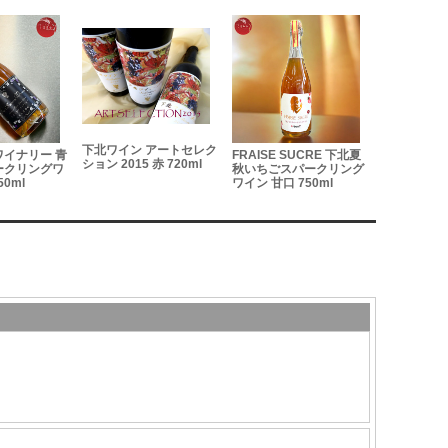
下北ワイン アートセレク
下北ワイン 
イナリー 青
FRAISE SUCRE 下北夏
ション 2015 赤 720ml
ション Deni 
ークリングワ
秋いちごスパークリング
ルロ 赤 2014
750ml
ワイン 甘口 750ml