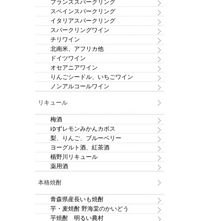
フランススパークリング
スペインスパークリング
イタリアスパークリング
スパークリングワイン
チリワイン
北南米、アフリカ他
ドイツワイン
オセアニアワイン
りんごシードル、いちごワイン
ノンアルコールワイン
リキュール
梅酒
ゆずレモンみかんカボス
梨、りんご、ブルーベリー
ヨーグルト酒、紅茶酒
楯野川リキュール
薬用酒
本格焼酎
青森県産長いも焼酎
芋・麦焼酎 野海棠のかいどう
芋焼酎 明るい農村