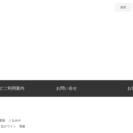
赤武
どご利用案内
お問い合せ
お
通販 くるみや
下北のワイン 青森