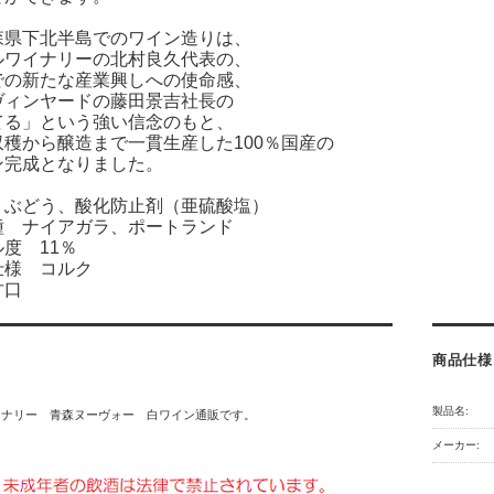
森県下北半島でのワイン造りは、
ルワイナリーの北村良久代表の、
での新たな産業興しへの使命感、
ヴィンヤードの藤田景吉社長の
てる」という強い信念のもと、
穫から醸造まで一貫生産した100％国産の
ン完成となりました。
 ぶどう、酸化防止剤（亜硫酸塩）
種 ナイアガラ、ポートランド
度 11％
仕様 コルク
甘口
商品仕様
製品名:
イナリー 青森ヌーヴォー 白ワイン通販です。
メーカー: