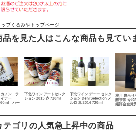
ョップくるみやトップページ
 カノン ラ
下北ワイン アートセレク
下北ワイン デニー セレク
桃川 袋吊り
タイナー
ション 2015 赤 720ml
ション Deni Selection メ
醸雫酒 令和
360ml ハー
ルロ 赤 2014 720ml
鑑評会金賞受賞