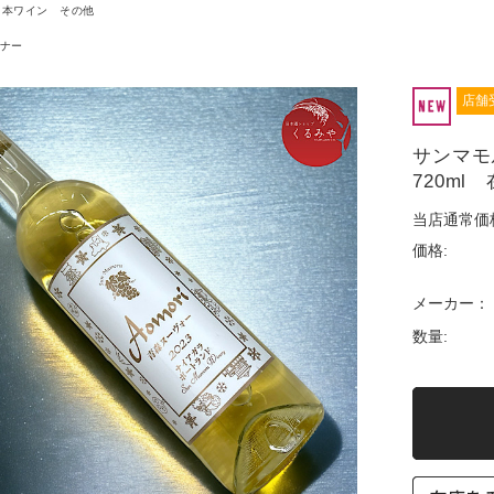
日本ワイン その他
ナー
店舗
サンマモ
720ml
当店通常価
価格:
メーカー：
数量: