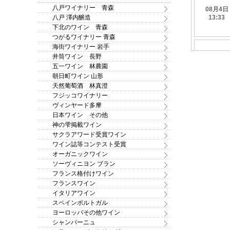
八戸ワイナリー 青森
八戸 澤内醸造
下北のワイン 青森
つがるワイナリー 青森
海街ワイナリー 岩手
井筒ワイン 長野
五一ワイン 林農園
朝日町ワイン 山形
天然葡萄酒 林真澄
フジッコワイナリー
ヴィンヤード多摩
日本ワイン その他
神の雫掲載ワイン
サクラアワード受賞ワイン
ワイン誌等コンテスト受賞
オーガニックワイン
ソーヴィニヨン ブラン
フランス格付けワイン
フランスワイン
イタリアワイン
スペインポルトガル
ヨーロッパその他ワイン
シャンパーニュ