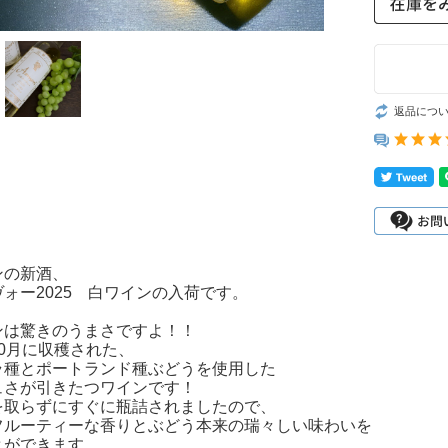
返品につ
ンの新酒、
ォー2025 白ワインの入荷です。
ンは驚きのうまさですよ！！
0月に収穫された、
ラ種とポートランド種ぶどうを使用した
ュさが引きたつワインです！
を取らずにすぐに瓶詰されましたので、
フルーティーな香りとぶどう本来の瑞々しい味わいを
とができます。