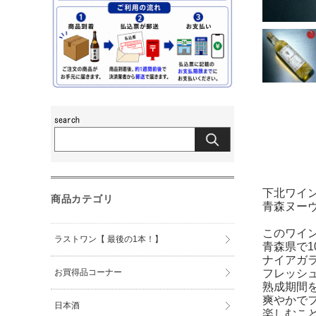
下北ワイ
商品カテゴリ
青森ヌーヴ
このワイ
ラストワン【 最後の1本！】
青森県で1
ナイアガ
お買得品コーナー
フレッシ
熟成期間
爽やかで
日本酒
楽しむこ