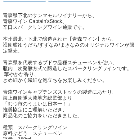
青森県下北のサンマモルワイナリーから、
青森ワイン Captain'sStock、
辛口スパークリングワイン通販です。
本州最北・下北で醸造された【青森ワイン】から、
護衛艦ゆうだち/すずなみ/まきなみのオリジナルワインが限
定発売。
青森県を代表するブドウ品種スチューベンを使い、
瓶内二次発酵方式で醸造したスパークリングワインです。
華やかな香り、
きめ細かく繊細な泡立ちをお楽しみください。
青森ワインキャプテンズストックの製造にあたり、
海上自衛隊大湊地方総監部より
「むつ市のうまいは日本一！」
推奨協定にご理解いただき、
商品化のご協力をいただきました。
種類 スパークリングワイン
原料ぶどう スチューベン