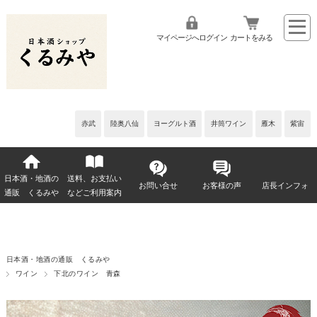
マイページへログイン
カートをみる
赤武
陸奥八仙
ヨーグルト酒
井筒ワイン
雁木
紫宙
日本酒・地酒の
送料、お支払い
お問い合せ
お客様の声
店長インフォ
通販 くるみや
などご利用案内
日本酒・地酒の通販 くるみや
ワイン
下北のワイン 青森