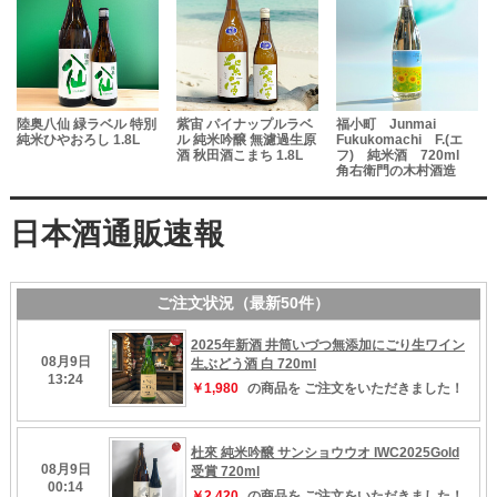
陸奥八仙 緑ラベル 特別
紫宙 パイナップルラベ
福小町 Junmai
純米ひやおろし 1.8L
ル 純米吟醸 無濾過生原
Fukukomachi F.(エ
酒 秋田酒こまち 1.8L
フ) 純米酒 720ml
の
角右衛門の木村酒造